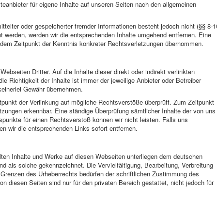
eanbieter für eigene Inhalte auf unseren Seiten nach den allgemeinen
ttelter oder gespeicherter fremder Informationen besteht jedoch nicht (§§ 8-1
 werden, werden wir die entsprechenden Inhalte umgehend entfernen. Eine
b dem Zeitpunkt der Kenntnis konkreter Rechtsverletzungen übernommen.
ebseiten Dritter. Auf die Inhalte dieser direkt oder indirekt verlinkten
e Richtigkeit der Inhalte ist immer der jeweilige Anbieter oder Betreiber
 keinerlei Gewähr übernehmen.
punkt der Verlinkung auf mögliche Rechtsverstöße überprüft. Zum Zeitpunkt
etzungen erkennbar. Eine ständige Überprüfung sämtlicher Inhalte der von uns
spunkte für einen Rechtsverstoß können wir nicht leisten. Falls uns
n wir die entsprechenden Links sofort entfernen.
ellten Inhalte und Werke auf diesen Webseiten unterliegen dem deutschen
ind als solche gekennzeichnet. Die Vervielfältigung, Bearbeitung, Verbreitung
r Grenzen des Urheberrechts bedürfen der schriftlichen Zustimmung des
on diesen Seiten sind nur für den privaten Bereich gestattet, nicht jedoch für