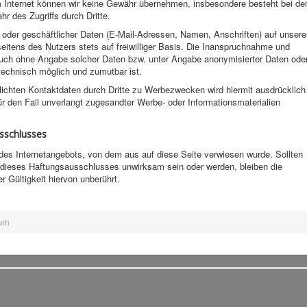
m Internet können wir keine Gewähr übernehmen, insbesondere besteht bei de
r des Zugriffs durch Dritte.
oder geschäftlicher Daten (E-Mail-Adressen, Namen, Anschriften) auf unsere
seitens des Nutzers stets auf freiwilliger Basis. Die Inanspruchnahme und
auch ohne Angabe solcher Daten bzw. unter Angabe anonymisierter Daten ode
technisch möglich und zumutbar ist.
lichten Kontaktdaten durch Dritte zu Werbezwecken wird hiermit ausdrücklich
ür den Fall unverlangt zugesandter Werbe- oder Informationsmaterialien
sschlusses
des Internetangebots, von dem aus auf diese Seite verwiesen wurde. Sollten
dieses Haftungsausschlusses unwirksam sein oder werden, bleiben die
r Gültigkeit hiervon unberührt.
um